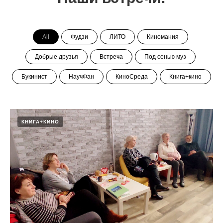
All
Фудзи
ЛИТО
Киномания
Добрые друзья
Встреча
Под сенью муз
Букинист
НаучФан
КиноСреда
Книга+кино
КНИГА+КИНО