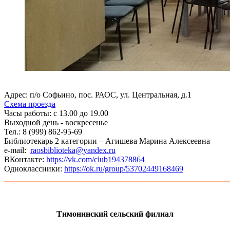
Адрес: п/о Софьино, пос. РАОС, ул. Центральная, д.1
Схема проезда
Часы работы: с 13.00 до 19.00
Выходной день - воскресенье
Тел.: 8 (999) 862-95-69
Библиотекарь 2 категории – Агишева Марина Алексеевна
e-mail:
raosbiblioteka@yandex.ru
ВКонтакте:
https://vk.com/club194378864
Одноклассники:
https://ok.ru/group/53702449168469
_______________________________________________________
Тимонинский сельский филиал