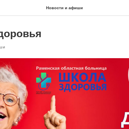
Новости и афиши
доровья
ШИ