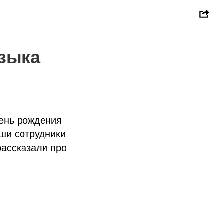
зыка
день рождения
аши сотрудники
рассказали про